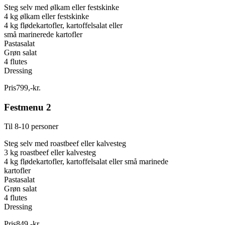
Steg selv med ølkam eller festskinke
4 kg ølkam eller festskinke
4 kg flødekartofler, kartoffelsalat eller
små marinerede kartofler
Pastasalat
Grøn salat
4 flutes
Dressing
Pris
799
,
-
kr.
Festmenu 2
Til 8-10 personer
Steg selv med roastbeef eller kalvesteg
3 kg roastbeef eller kalvesteg
4 kg flødekartofler, kartoffelsalat eller små marinede
kartofler
Pastasalat
Grøn salat
4 flutes
Dressing
Pris
849
,
-
kr.