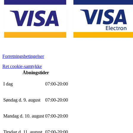
Forretningsbetingelser
Ret cookie-samtykke
Åbningstider
I dag
0
7
:
0
0
-
20
:
0
0
Søndag d. 9. august
0
7
:
0
0
-
20
:
0
0
Mandag d. 10. august
0
7
:
0
0
-
20
:
0
0
Tirsdag d. 11. august
0
7
:
0
0
-
20
:
0
0