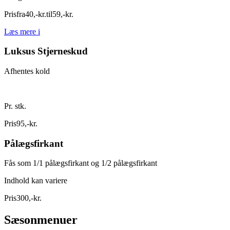
Pris
fra
40
,
-
kr.
til
59
,
-
kr.
Læs mere
i
Luksus Stjerneskud
Afhentes kold
Pr. stk.
Pris
95
,
-
kr.
Pålægsfirkant
Fås som 1/1 pålægsfirkant og 1/2 pålægsfirkant
Indhold kan variere
Pris
300
,
-
kr.
Sæsonmenuer