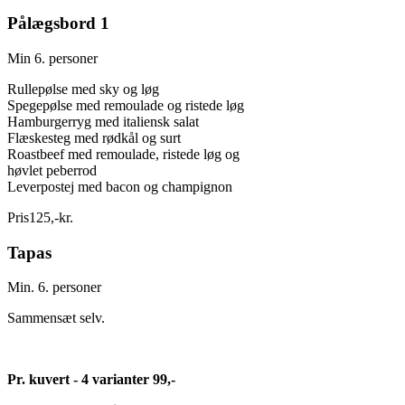
Pålægsbord 1
Min 6. personer
Rullepølse med sky og løg
Spegepølse med remoulade og ristede løg
Hamburgerryg med italiensk salat
Flæskesteg med rødkål og surt
Roastbeef med remoulade, ristede løg og
høvlet peberrod
Leverpostej med bacon og champignon
Pris
125
,
-
kr.
Tapas
Min. 6. personer
Sammensæt selv.
Pr.
kuvert - 4 varianter 99,-