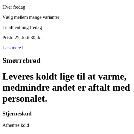
Hver fredag
Vælg mellem mange varianter
Til afhentning fredag
Pris
fra
25
,
-
kr.
til
30
,
-
kr.
Læs mere
i
Smørrebrød
Leveres koldt lige til at varme,
medmindre andet er aftalt med
personalet.
Stjerneskud
Afhentes kold