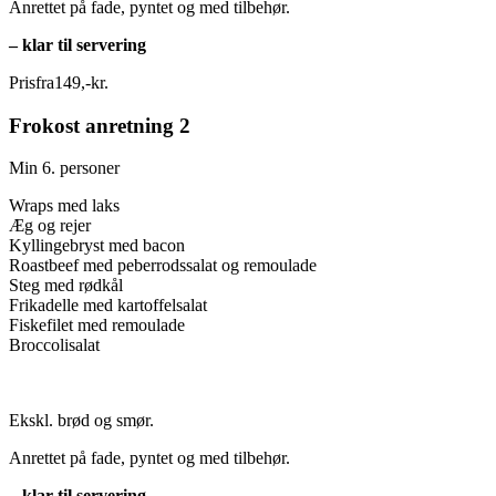
Anrettet på fade, pyntet og med tilbehør.
– klar til servering
Pris
fra
149
,
-
kr.
Frokost anretning 2
Min 6. personer
Wraps med laks
Æg og rejer
Kyllingebryst med bacon
Roastbeef med peberrodssalat og remoulade
Steg med rødkål
Frikadelle med kartoffelsalat
Fiskefilet med remoulade
Broccolisalat
Ekskl. brød og smør.
Anrettet på fade, pyntet og med tilbehør.
– klar til servering