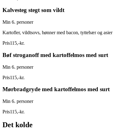
Kalvesteg stegt som vildt
Min 6. personer
Kartofler, vildtsovs, bønner med bacon, tyttebær og asier
Pris
115
,
-
kr.
Bøf stroganoff med kartoffelmos med surt
Min 6. personer
Pris
115
,
-
kr.
Mørbradgryde med kartoffelmos med surt
Min 6. personer
Pris
115
,
-
kr.
Det kolde