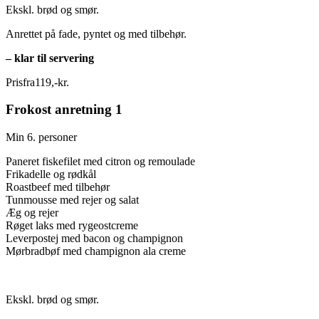
Ekskl. brød og smør.
Anrettet på fade, pyntet og med tilbehør.
– klar til servering
Pris
fra
119
,
-
kr.
Frokost anretning 1
Min 6. personer
Paneret fiskefilet med citron og remoulade
Frikadelle og rødkål
Roastbeef med tilbehør
Tunmousse med rejer og salat
Æg og rejer
Røget laks med rygeostcreme
Leverpostej med bacon og champignon
Mørbradbøf med champignon ala creme
Ekskl. brød og smør.