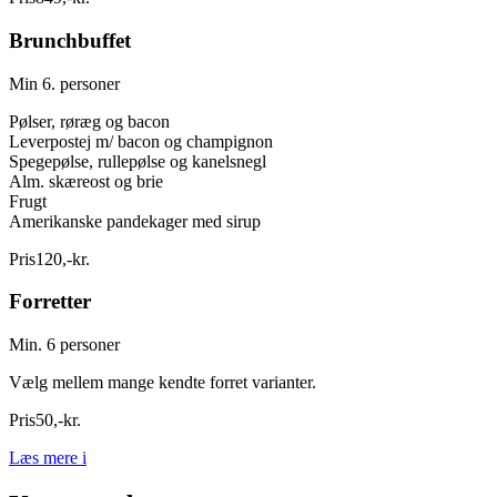
Brunchbuffet
Min 6. personer
Pølser, røræg og bacon
Leverpostej m/ bacon og champignon
Spegepølse, rullepølse og kanelsnegl
Alm. skæreost og brie
Frugt
Amerikanske pandekager med sirup
Pris
120
,
-
kr.
Forretter
Min. 6 personer
Vælg mellem mange kendte forret varianter.
Pris
50
,
-
kr.
Læs mere
i