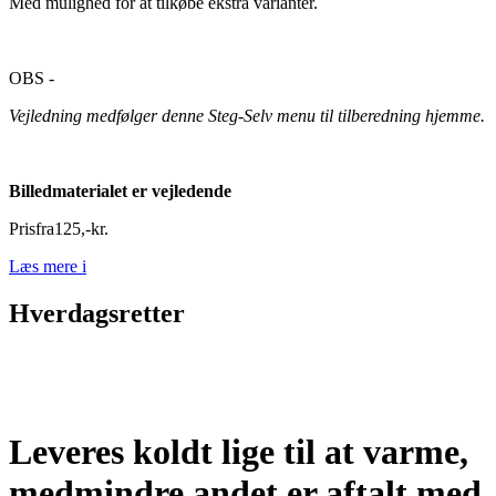
Med mulighed for at tilkøbe ekstra varianter.
OBS -
Vejledning medfølger denne Steg-Selv menu til tilberedning hjemme.
Billedmaterialet er vejledende
Pris
fra
125
,
-
kr.
Læs mere
i
Hverdagsretter
Leveres koldt lige til at varme,
medmindre andet er aftalt med