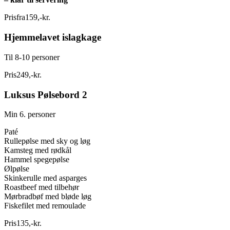
Pris
fra
159
,
-
kr.
Hjemmelavet islagkage
Til 8-10 personer
Pris
249
,
-
kr.
Luksus Pølsebord 2
Min 6. personer
Paté
Rullepølse med sky og løg
Kamsteg med rødkål
Hammel spegepølse
Ølpølse
Skinkerulle med asparges
Roastbeef med tilbehør
Mørbradbøf med bløde løg
Fiskefilet med remoulade
Pris
135
,
-
kr.