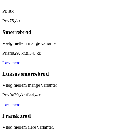
Pr. stk.
Pris
75
,
-
kr.
Smørrebrød
Vælg mellem mange varianter
Pris
fra
29
,
-
kr.
til
34
,
-
kr.
Læs mere
i
Luksus smørrebrød
Vælg mellem mange varianter
Pris
fra
39
,
-
kr.
til
44
,
-
kr.
Læs mere
i
Franskbrød
Vælg mellem flere varianter.