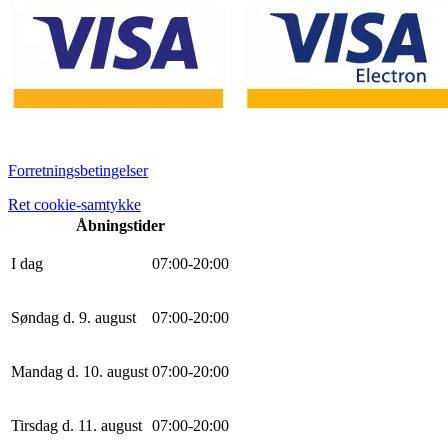
Forretningsbetingelser
Ret cookie-samtykke
Åbningstider
I dag
0
7
:
0
0
-
20
:
0
0
Søndag d. 9. august
0
7
:
0
0
-
20
:
0
0
Mandag d. 10. august
0
7
:
0
0
-
20
:
0
0
Tirsdag d. 11. august
0
7
:
0
0
-
20
:
0
0