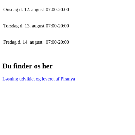
Onsdag d. 12. august
0
7
:
0
0
-
20
:
0
0
Torsdag d. 13. august
0
7
:
0
0
-
20
:
0
0
Fredag d. 14. august
0
7
:
0
0
-
20
:
0
0
Du finder os her
Løsning udviklet og leveret af
Piranya