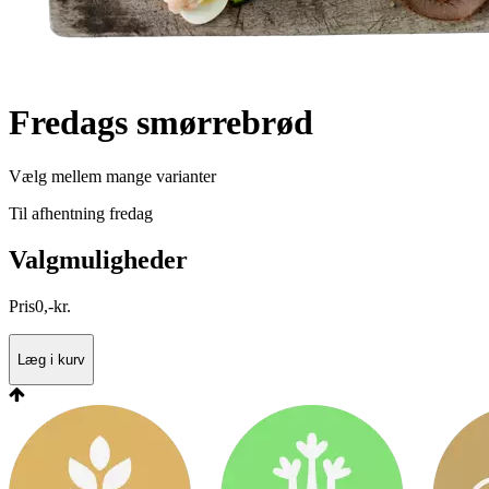
Fredags smørrebrød
Vælg mellem mange varianter
Til afhentning fredag
Valgmuligheder
Pris
0
,
-
kr.
Læg i kurv