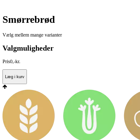
Smørrebrød
Vælg mellem mange varianter
Valgmuligheder
Pris
0
,
-
kr.
Læg i kurv