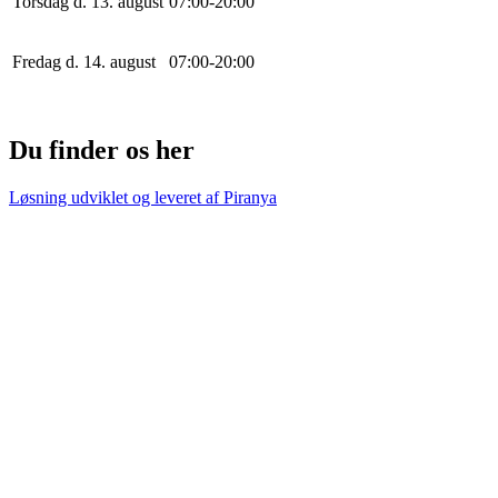
Torsdag d. 13. august
0
7
:
0
0
-
20
:
0
0
Fredag d. 14. august
0
7
:
0
0
-
20
:
0
0
Du finder os her
Løsning udviklet og leveret af
Piranya