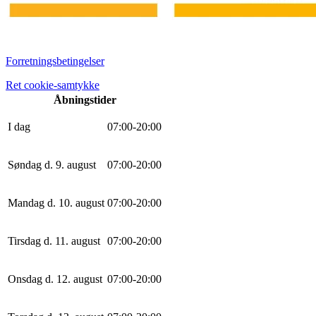
Forretningsbetingelser
Ret cookie-samtykke
Åbningstider
I dag
0
7
:
0
0
-
20
:
0
0
Søndag d. 9. august
0
7
:
0
0
-
20
:
0
0
Mandag d. 10. august
0
7
:
0
0
-
20
:
0
0
Tirsdag d. 11. august
0
7
:
0
0
-
20
:
0
0
Onsdag d. 12. august
0
7
:
0
0
-
20
:
0
0