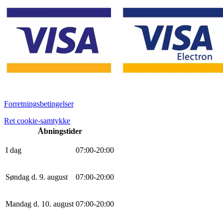
Forretningsbetingelser
Ret cookie-samtykke
Åbningstider
I dag
0
7
:
0
0
-
20
:
0
0
Søndag d. 9. august
0
7
:
0
0
-
20
:
0
0
Mandag d. 10. august
0
7
:
0
0
-
20
:
0
0