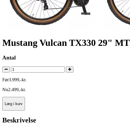
Mustang Vulcan TX330 29" MTB
Antal
Før
3.999
,
-
kr.
Nu
2.499
,
-
kr.
Læg i kurv
Beskrivelse