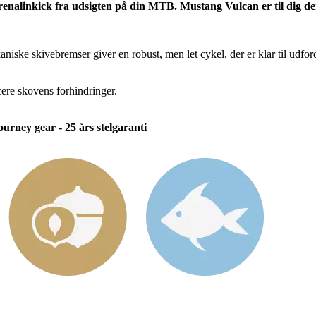
renalinkick fra udsigten på din MTB. Mustang Vulcan er til dig der
iske skivebremser giver en robust, men let cykel, der er klar til udfor
cere skovens forhindringer.
rney gear - 25 års stelgaranti