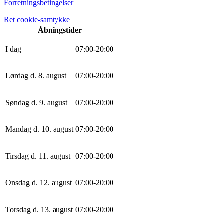
Forretningsbetingelser
Ret cookie-samtykke
Åbningstider
I dag
0
7
:
0
0
-
20
:
0
0
Lørdag d. 8. august
0
7
:
0
0
-
20
:
0
0
Søndag d. 9. august
0
7
:
0
0
-
20
:
0
0
Mandag d. 10. august
0
7
:
0
0
-
20
:
0
0
Tirsdag d. 11. august
0
7
:
0
0
-
20
:
0
0
Onsdag d. 12. august
0
7
:
0
0
-
20
:
0
0
Torsdag d. 13. august
0
7
:
0
0
-
20
:
0
0