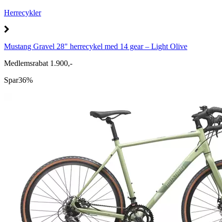
Herrecykler
Mustang Gravel 28" herrecykel med 14 gear – Light Olive
Medlemsrabat 1.900,-
Spar
36%