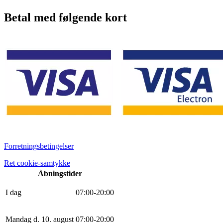
Betal med følgende kort
Forretningsbetingelser
Ret cookie-samtykke
Åbningstider
I dag
0
7
:
0
0
-
20
:
0
0
Mandag d. 10. august
0
7
:
0
0
-
20
:
0
0