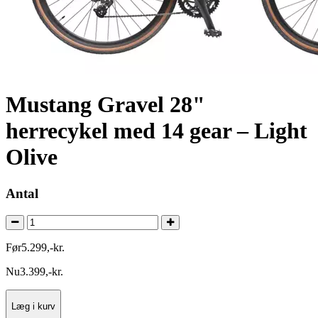
Mustang Gravel 28"
herrecykel med 14 gear – Light
Olive
Antal
Før
5.299
,
-
kr.
Nu
3.399
,
-
kr.
Læg i kurv