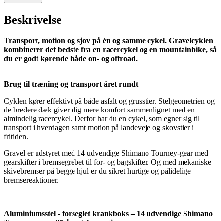
Beskrivelse
Transport, motion og sjov på én og samme cykel. Gravelcyklen
kombinerer det bedste fra en racercykel og en mountainbike, så
du er godt kørende både on- og offroad.
Brug til træning og transport året rundt
Cyklen kører effektivt på både asfalt og grusstier. Stelgeometrien og
de bredere dæk giver dig mere komfort sammenlignet med en
almindelig racercykel. Derfor har du en cykel, som egner sig til
transport i hverdagen samt motion på landeveje og skovstier i
fritiden.
Gravel er udstyret med 14 udvendige Shimano Tourney-gear med
gearskifter i bremsegrebet til for- og bagskifter. Og med mekaniske
skivebremser på begge hjul er du sikret hurtige og pålidelige
bremsereaktioner.
Aluminiumsstel - forseglet krankboks – 14 udvendige Shimano