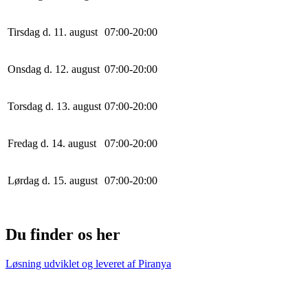
Tirsdag d. 11. august
0
7
:
0
0
-
20
:
0
0
Onsdag d. 12. august
0
7
:
0
0
-
20
:
0
0
Torsdag d. 13. august
0
7
:
0
0
-
20
:
0
0
Fredag d. 14. august
0
7
:
0
0
-
20
:
0
0
Lørdag d. 15. august
0
7
:
0
0
-
20
:
0
0
Du finder os her
Løsning udviklet og leveret af
Piranya