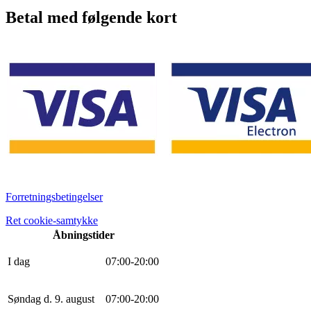
Betal med følgende kort
Forretningsbetingelser
Ret cookie-samtykke
Åbningstider
I dag
0
7
:
0
0
-
20
:
0
0
Søndag d. 9. august
0
7
:
0
0
-
20
:
0
0