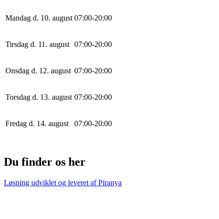
Mandag d. 10. august
0
7
:
0
0
-
20
:
0
0
Tirsdag d. 11. august
0
7
:
0
0
-
20
:
0
0
Onsdag d. 12. august
0
7
:
0
0
-
20
:
0
0
Torsdag d. 13. august
0
7
:
0
0
-
20
:
0
0
Fredag d. 14. august
0
7
:
0
0
-
20
:
0
0
Du finder os her
Løsning udviklet og leveret af
Piranya