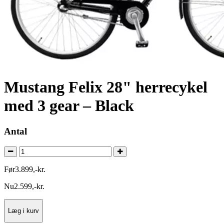
Mustang Felix 28" herrecykel
med 3 gear – Black
Antal
Før
3.899
,
-
kr.
Nu
2.599
,
-
kr.
Læg i kurv