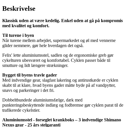
Beskrivelse
Klassisk uden at være kedelig. Enkel uden at gå på kompromis
med kvalitet og komfort.
Til turene i byen
Når turene mellem arbejdet, supermarkedet og øl med vennerne
glider nemmere, gør hele hverdagen det også.
Felix' lette aluminiumsstel, sadlen og de ergonomiske greb gør
cykelturen ubesværet og komfortabel. Cyklen passer både til
smutture og lidt længere strækninger.
Bygget til byens travle gader
Med indvendige gear, slagfast lakering og antirustkæde er cyklen
skabt til at klare, hvad byens gader måtte byde på af vandpytter,
snavs og parkeringer i det fri.
Dobbeltbundede aluminiumsfælge, dæk med
punkteringsbeskyttende indlæg og fodbremse gør cyklen parat til de
trafikerede cykelstier.
Aluminiumsstel - forseglet krankboks – 3 indvendige Shimano
Nexus gear - 25 års stelgaranti