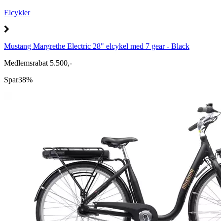
Elcykler
Mustang Margrethe Electric 28" elcykel med 7 gear - Black
Medlemsrabat 5.500,-
Spar
38%