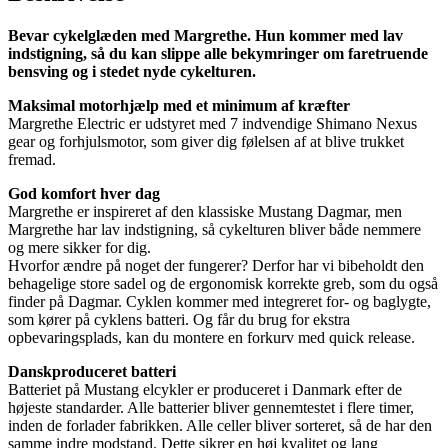
Bevar cykelglæden med Margrethe. Hun kommer med lav
indstigning, så du kan slippe alle bekymringer om faretruende
bensving og i stedet nyde cykelturen.
Maksimal motorhjælp med et minimum af kræfter
Margrethe Electric er udstyret med 7 indvendige Shimano Nexus
gear og forhjulsmotor, som giver dig følelsen af at blive trukket
fremad.
God komfort hver dag
Margrethe er inspireret af den klassiske Mustang Dagmar, men
Margrethe har lav indstigning, så cykelturen bliver både nemmere
og mere sikker for dig.
Hvorfor ændre på noget der fungerer? Derfor har vi bibeholdt den
behagelige store sadel og de ergonomisk korrekte greb, som du også
finder på Dagmar. Cyklen kommer med integreret for- og baglygte,
som kører på cyklens batteri. Og får du brug for ekstra
opbevaringsplads, kan du montere en forkurv med quick release.
Danskproduceret batteri
Batteriet på Mustang elcykler er produceret i Danmark efter de
højeste standarder. Alle batterier bliver gennemtestet i flere timer,
inden de forlader fabrikken. Alle celler bliver sorteret, så de har den
samme indre modstand. Dette sikrer en høj kvalitet og lang