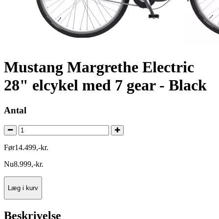
Mustang Margrethe Electric
28" elcykel med 7 gear - Black
Antal
Før
14.499
,
-
kr.
Nu
8.999
,
-
kr.
Læg i kurv
Beskrivelse