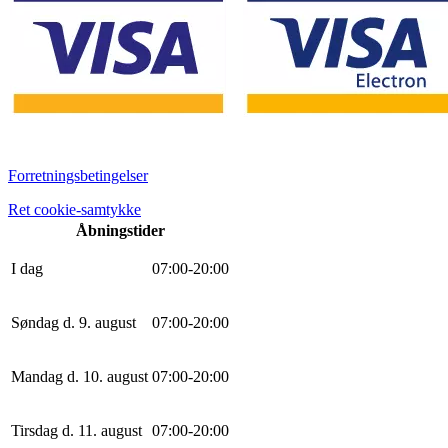
Forretningsbetingelser
Ret cookie-samtykke
Åbningstider
I dag
0
7
:
0
0
-
20
:
0
0
Søndag d. 9. august
0
7
:
0
0
-
20
:
0
0
Mandag d. 10. august
0
7
:
0
0
-
20
:
0
0
Tirsdag d. 11. august
0
7
:
0
0
-
20
:
0
0