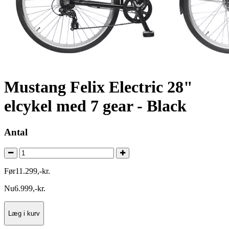
Mustang Felix Electric 28"
elcykel med 7 gear - Black
Antal
Før
11.299
,
-
kr.
Nu
6.999
,
-
kr.
Læg i kurv