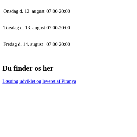
Onsdag d. 12. august
0
7
:
0
0
-
20
:
0
0
Torsdag d. 13. august
0
7
:
0
0
-
20
:
0
0
Fredag d. 14. august
0
7
:
0
0
-
20
:
0
0
Du finder os her
Løsning udviklet og leveret af
Piranya