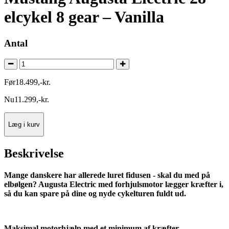
elcykel 8 gear – Vanilla
Antal
Før
18.499
,
-
kr.
Nu
11.299
,
-
kr.
Læg i kurv
Beskrivelse
Mange danskere har allerede luret fidusen - skal du med på
elbølgen? Augusta Electric med forhjulsmotor lægger kræfter i,
så du kan spare på dine og nyde cykelturen fuldt ud.
Maksimal motorhjælp med et minimum af kræfter