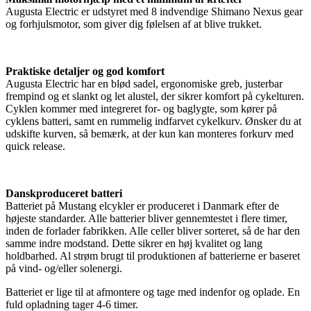
Augusta Electric er udstyret med 8 indvendige Shimano Nexus gear
og forhjulsmotor, som giver dig følelsen af at blive trukket.
Praktiske detaljer og god komfort
Augusta Electric har en blød sadel, ergonomiske greb, justerbar
frempind og et slankt og let alustel, der sikrer komfort på cykelturen.
Cyklen kommer med integreret for- og baglygte, som kører på
cyklens batteri, samt en rummelig indfarvet cykelkurv. Ønsker du at
udskifte kurven, så bemærk, at der kun kan monteres forkurv med
quick release.
Danskproduceret batteri
Batteriet på Mustang elcykler er produceret i Danmark efter de
højeste standarder. Alle batterier bliver gennemtestet i flere timer,
inden de forlader fabrikken. Alle celler bliver sorteret, så de har den
samme indre modstand. Dette sikrer en høj kvalitet og lang
holdbarhed. Al strøm brugt til produktionen af batterierne er baseret
på vind- og/eller solenergi.
Batteriet er lige til at afmontere og tage med indenfor og oplade. En
fuld opladning tager 4-6 timer.