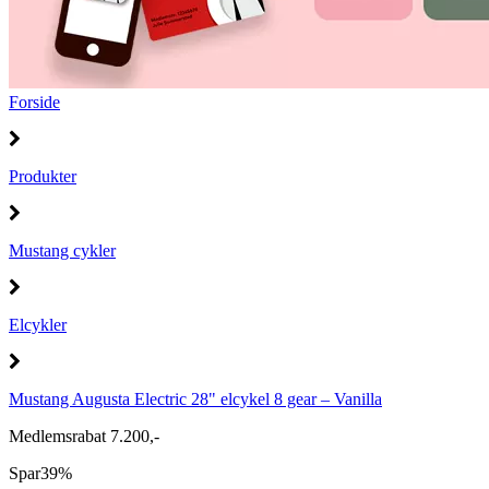
Forside
Produkter
Mustang cykler
Elcykler
Mustang Augusta Electric 28" elcykel 8 gear – Vanilla
Medlemsrabat 7.200,-
Spar
39%