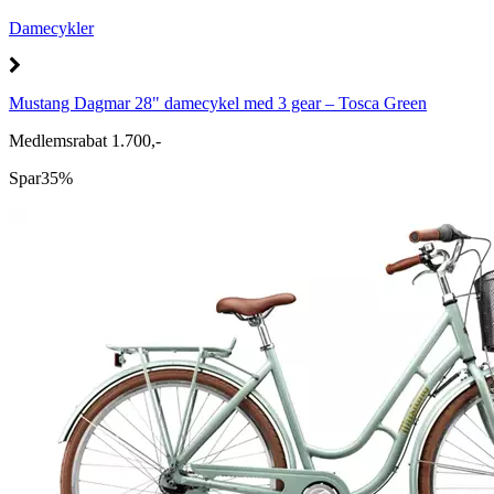
Damecykler
Mustang Dagmar 28" damecykel med 3 gear – Tosca Green
Medlemsrabat 1.700,-
Spar
35%