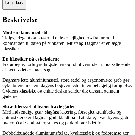
Læg i kurv
Beskrivelse
Mød en dame med stil
Tidløs, elegant og passer til enhver lejligheder - fra turen til
købmanden til daten på vinbaren. Mustang Dagmar er en ægte
klassiker.
En klassiker på cykelstierne
Fra arbejde, forbi yndlingsdelien og ud til veninden i modsatte ende
af byen - det er ingen sag.
Dagmars lette aluminiumsstel, store sadel og ergonomiske greb gør
cykelturene mellem dagens begivenheder til en behagelig fornøjelse.
Cyklens klassiske og enkle design sender dig elegant gennem
gaderne.
Skræddersyet til byens travle gader
Med indvendige gear, slagfast lakering, forseglet krankboks og
antirustkæde er Dagmar godt klædt på til at klare, hvad byens gader
byder på af vandpytter, snavs og parkeringer i det fri.
Dobbeltbundede aluminiumsfælge, kvalitetsdæk og fodbremse gør