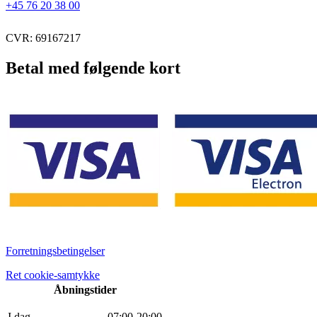
+45 76 20 38 00
CVR: 69167217
Betal med følgende kort
Forretningsbetingelser
Ret cookie-samtykke
Åbningstider
I dag
0
7
:
0
0
-
20
:
0
0