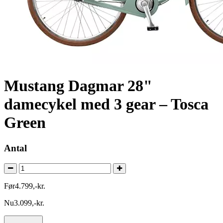
Mustang Dagmar 28"
damecykel med 3 gear – Tosca
Green
Antal
Før
4.799
,
-
kr.
Nu
3.099
,
-
kr.