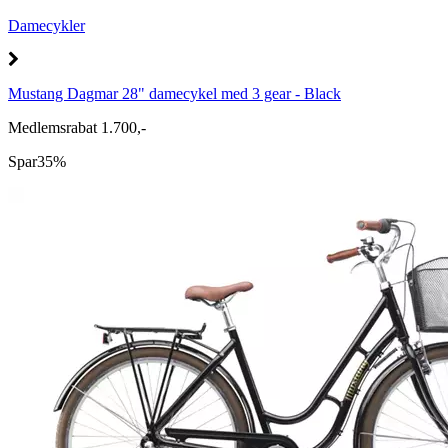
Damecykler
Mustang Dagmar 28" damecykel med 3 gear - Black
Medlemsrabat 1.700,-
Spar
35%