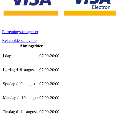
Forretningsbetingelser
Ret cookie-samtykke
Åbningstider
I dag
0
7
:
0
0
-
20
:
0
0
Lørdag d. 8. august
0
7
:
0
0
-
20
:
0
0
Søndag d. 9. august
0
7
:
0
0
-
20
:
0
0
Mandag d. 10. august
0
7
:
0
0
-
20
:
0
0
Tirsdag d. 11. august
0
7
:
0
0
-
20
:
0
0