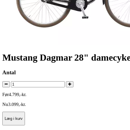
Mustang Dagmar 28" damecykel
Antal
Før
4.799
,
-
kr.
Nu
3.099
,
-
kr.
Læg i kurv