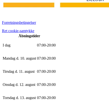
Forretningsbetingelser
Ret cookie-samtykke
Åbningstider
I dag
0
7
:
0
0
-
20
:
0
0
Mandag d. 10. august
0
7
:
0
0
-
20
:
0
0
Tirsdag d. 11. august
0
7
:
0
0
-
20
:
0
0
Onsdag d. 12. august
0
7
:
0
0
-
20
:
0
0
Torsdag d. 13. august
0
7
:
0
0
-
20
:
0
0