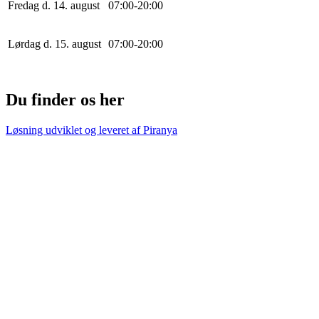
Fredag d. 14. august
0
7
:
0
0
-
20
:
0
0
Lørdag d. 15. august
0
7
:
0
0
-
20
:
0
0
Du finder os her
Løsning udviklet og leveret af
Piranya