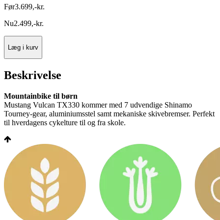
Før
3.699
,
-
kr.
Nu
2.499
,
-
kr.
Læg i kurv
Beskrivelse
Mountainbike til børn
Mustang Vulcan TX330 kommer med 7 udvendige Shinamo
Tourney-gear, aluminiumsstel samt mekaniske skivebremser. Perfekt
til hverdagens cykelture til og fra skole.