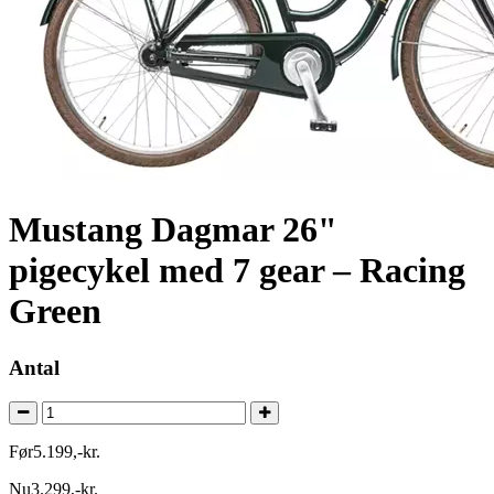
Mustang Dagmar 26"
pigecykel med 7 gear – Racing
Green
Antal
Før
5.199
,
-
kr.
Nu
3.299
,
-
kr.