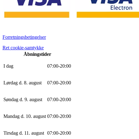
Forretningsbetingelser
Ret cookie-samtykke
Åbningstider
I dag
0
7
:
0
0
-
20
:
0
0
Lørdag d. 8. august
0
7
:
0
0
-
20
:
0
0
Søndag d. 9. august
0
7
:
0
0
-
20
:
0
0
Mandag d. 10. august
0
7
:
0
0
-
20
:
0
0
Tirsdag d. 11. august
0
7
:
0
0
-
20
:
0
0