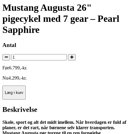
Mustang Augusta 26"
pigecykel med 7 gear – Pearl
Sapphire
Antal
Før
6.799
,
-
kr.
Nu
4.299
,
-
kr.
Læg i kurv
Beskrivelse
Skole, sport og alt det midt imellem. Når hverdagen er fuld af
planer, er det rart, når børnene selv klarer transporten.
Mustang Augusta gør turene til en ren fornøjelse
.