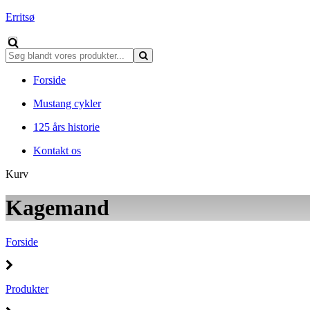
Erritsø
Forside
Mustang cykler
125 års historie
Kontakt os
Kurv
Kagemand
Forside
Produkter