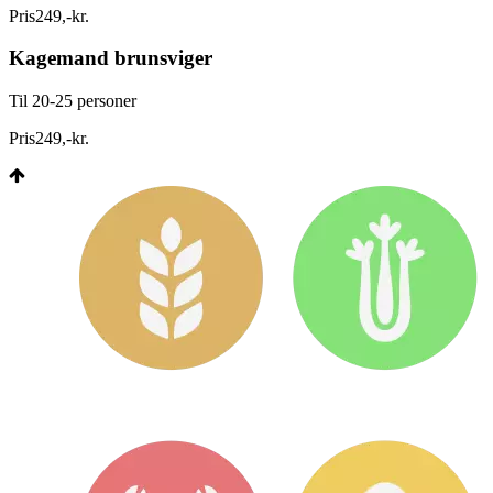
Pris
249
,
-
kr.
Kagemand brunsviger
Til 20-25 personer
Pris
249
,
-
kr.