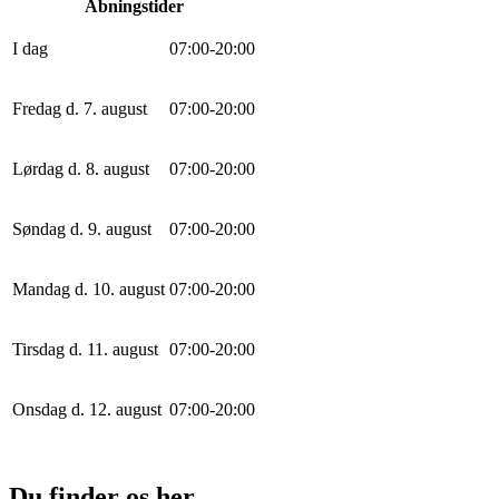
Åbningstider
I dag
0
7
:
0
0
-
20
:
0
0
Fredag d. 7. august
0
7
:
0
0
-
20
:
0
0
Lørdag d. 8. august
0
7
:
0
0
-
20
:
0
0
Søndag d. 9. august
0
7
:
0
0
-
20
:
0
0
Mandag d. 10. august
0
7
:
0
0
-
20
:
0
0
Tirsdag d. 11. august
0
7
:
0
0
-
20
:
0
0
Onsdag d. 12. august
0
7
:
0
0
-
20
:
0
0
Du finder os her