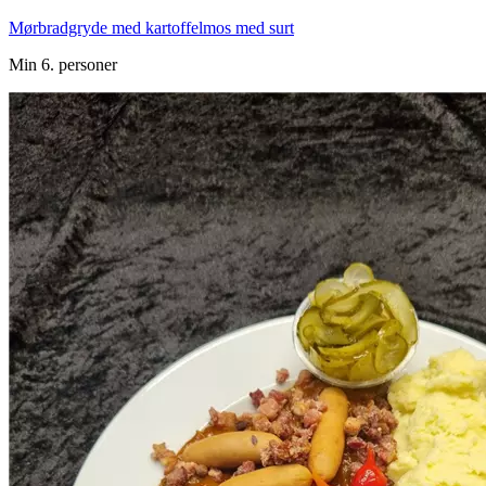
Mørbradgryde med kartoffelmos med surt
Min 6. personer