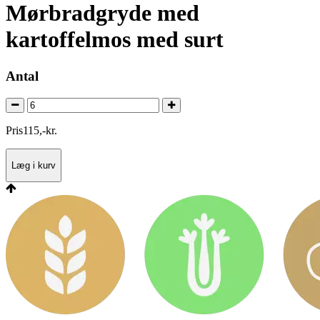
Mørbradgryde med
kartoffelmos med surt
Antal
Pris
115
,
-
kr.
Læg i kurv