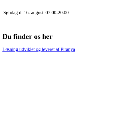
Søndag d. 16. august
0
7
:
0
0
-
20
:
0
0
Du finder os her
Løsning udviklet og leveret af
Piranya