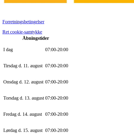
Forretningsbetingelser
Ret cookie-samtykke
Åbningstider
I dag
0
7
:
0
0
-
20
:
0
0
Tirsdag d. 11. august
0
7
:
0
0
-
20
:
0
0
Onsdag d. 12. august
0
7
:
0
0
-
20
:
0
0
Torsdag d. 13. august
0
7
:
0
0
-
20
:
0
0
Fredag d. 14. august
0
7
:
0
0
-
20
:
0
0
Lørdag d. 15. august
0
7
:
0
0
-
20
:
0
0