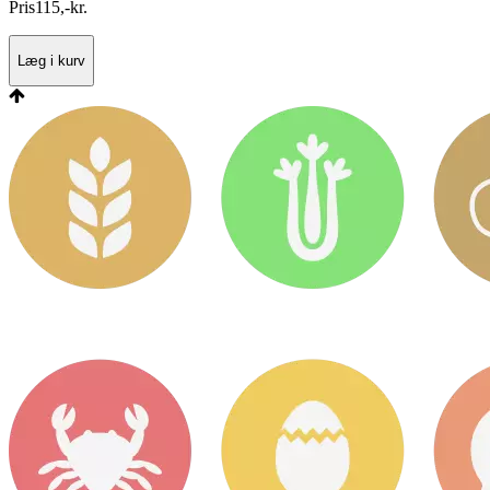
Pris
115
,
-
kr.
Læg i kurv