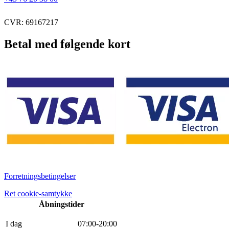
CVR: 69167217
Betal med følgende kort
Forretningsbetingelser
Ret cookie-samtykke
Åbningstider
I dag
0
7
:
0
0
-
20
:
0
0