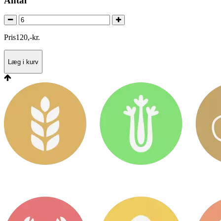
Antal
Pris
120
,
-
kr.
Læg i kurv