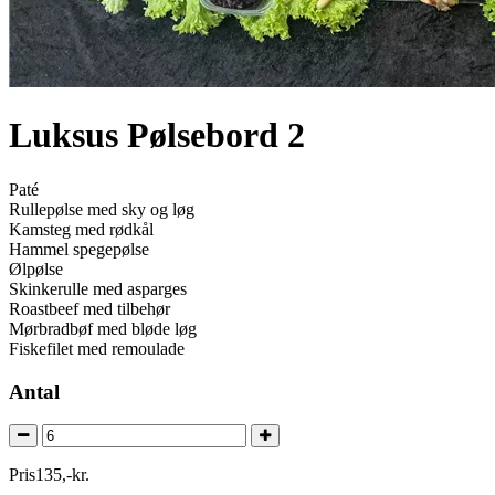
Luksus Pølsebord 2
Paté
Rullepølse med sky og løg
Kamsteg med rødkål
Hammel spegepølse
Ølpølse
Skinkerulle med asparges
Roastbeef med tilbehør
Mørbradbøf med bløde løg
Fiskefilet med remoulade
Antal
Pris
135
,
-
kr.