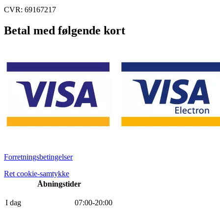
CVR: 69167217
Betal med følgende kort
Forretningsbetingelser
Ret cookie-samtykke
Åbningstider
I dag
0
7
:
0
0
-
20
:
0
0