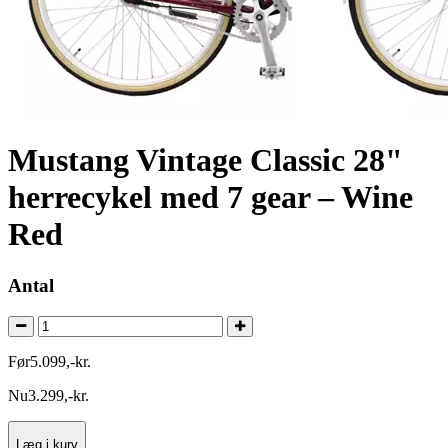
Mustang Vintage Classic 28"
herrecykel med 7 gear – Wine
Red
Antal
Før
5.099
,
-
kr.
Nu
3.299
,
-
kr.
Læg i kurv