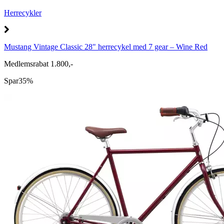
Herrecykler
Mustang Vintage Classic 28" herrecykel med 7 gear – Wine Red
Medlemsrabat 1.800,-
Spar
35%