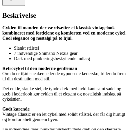
Beskrivelse
Cyklen til manden der værdsætter et klassisk vintagelook
kombineret med fordelene og komforten ved en moderne cykel.
Cool elegance og nostalgi på to hjul.
Slankt stålstel
7 indvendige Shimano Nexus-gear
Dæk med punkteringsbeskyttende indlæg
Retrocykel til den moderne gentleman
Om du er iført sneakers eller de nypudsede lædersko, triller du frem
til din destination med stil.
Det enkle, slanke stel, de tynde dæk med hvid kant samt sadel og
greb i læderlook gør cyklen til et elegant og nostalgisk indslag på
cykelstien.
Godt kørende
Vintage Classic er en let cykel med solidt stålstel, der får dig hurtigt
og komfortabelt gennem byen.
De indvendige gear, punkteringsbeskyttede dæk og den slagfaste